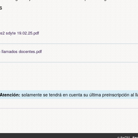
s
s2 sdyte 19.02.25.pdf
vo llamados docentes.pdf
Atención:
solamente se tendrá en cuenta su última preinscripción al l
©
SeCIU
-
Ser