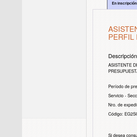
En inscripción
ASISTE
PERFIL
Descripció
ASISTENTE DE
PRESUPUESTA
Período de pre
Servicio - Sec
Nro. de exped
Código: EG2
Si desea consu