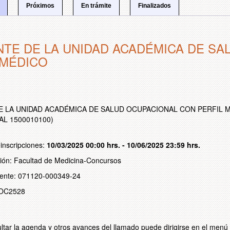
Próximos
En trámite
Finalizados
NTE DE LA UNIDAD ACADÉMICA DE S
 MÉDICO
n
 LA UNIDAD ACADÉMICA DE SALUD OCUPACIONAL CON PERFIL MÉDI
L 1500010100)
inscripciones:
10/03/2025 00:00 hrs. - 10/06/2025 23:59 hrs.
ción: Facultad de Medicina-Concursos
iente: 071120-000349-24
SOC2528
ltar la agenda y otros avances del llamado puede dirigirse en el menú 