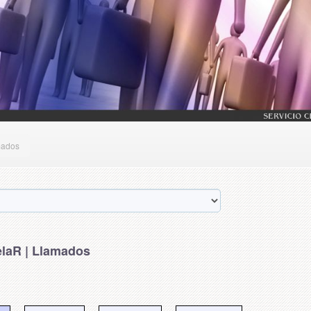
mados
laR | Llamados