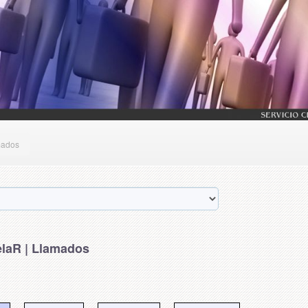
mados
laR | Llamados