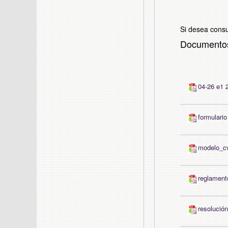
Si desea consu
Documento
04-26 e1 2
formulario
modelo_c
reglament
resolución