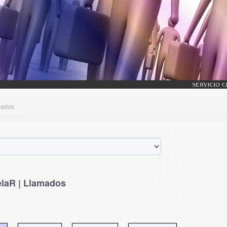
mados
laR | Llamados